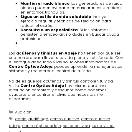
Mantén el ruido blanco
: Los generadores de ruido
blanco pueden ayudar a enmascarar los zumbidos
en entornos tranquilos.
Sigue un estilo de vida saludable
: Incluye
ejercicio regular y técnicas de relajación para
reducir el estrés.
Consulta a un especialista
: Si los síntomas
persisten o empeoran, no dudes en buscar ayuda
profesional.
Los
acúfenos y tinnitus en Adeje
no tienen por qué ser
una barrera para llevar una vida plena y satisfactoria. Con
el enfoque adecuado y las soluciones innovadoras de
Centro Óptico Adeje
, puedes aprender a manejar estos
síntomas y recuperar el control de tu vida.
No dejes que los acúfenos y tinnitus controlen tu vida.
Visita
Centro Óptico Adeje
hoy mismo para una
evaluación completa y descubre cómo podemos
ayudarte a encontrar el alivio que necesitas. ¡Te
esperamos!
Audición
adeje
,
audiólogo
,
centro auditivo
,
centro auditivo
adeje
,
centro óptico adeje
,
salud autivida
,
salud visual
,