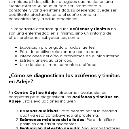
zumbidos, pitidos, silbidos o rugidos que no tienen una
fuente externa. Aunque puede ser intermitente o
constante, y varía en intensidad, su presencia puede ser
debilitante, afectando tanto el sueño como la
concentración y la salud emocional.
Es importante destacar que los
acúfenos y tinnitus
no
son una enfermedad en sí misma, sino un síntoma de
otros problemas subyacentes, como:
Exposición prolongada a ruidos fuertes.
Pérdida auditiva relacionada con la edad.
Infecciones del oído o problemas en el oído interno.
Estrés y ansiedad crónicos.
Uso de ciertos medicamentos ototóxicos.
¿Cómo se diagnostican los acúfenos y tinnitus
en Adeje?
En
Centro Óptico Adeje
, ofrecemos evaluaciones
completas para diagnosticar los
acúfenos y tinnitus en
Adeje
. Estas evaluaciones incluyen:
Pruebas auditivas:
Para determinar si la pérdida
auditiva está contribuyendo al problema.
Exámenes médicos detallados:
Para identificar
posibles causas subyacentes.
Evaluación del estilo de vida:
Analizamos factores