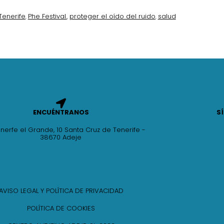
Tenerife
Phe Festival.
proteger el oído del ruido
salud
,
,
,
ENCUÉNTRANOS
S
inerfe el Grande, 10 Santa Cruz de Tenerife -
38670 Adeje
AVISO LEGAL Y POLÍTICA DE PRIVACIDAD
POLÍTICA DE COOKIES