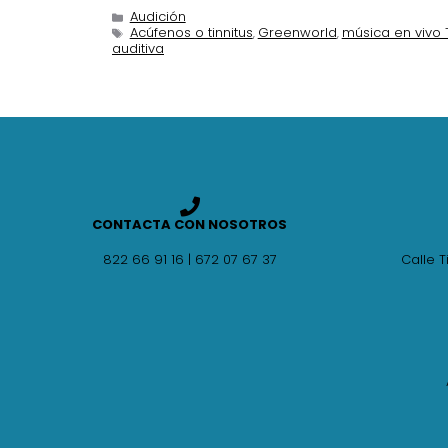
Audición
Acúfenos o tinnitus
Greenworld
música en vivo 
,
,
auditiva
CONTACTA CON NOSOTROS
822 66 91 16 | 672 07 67 37
Calle T